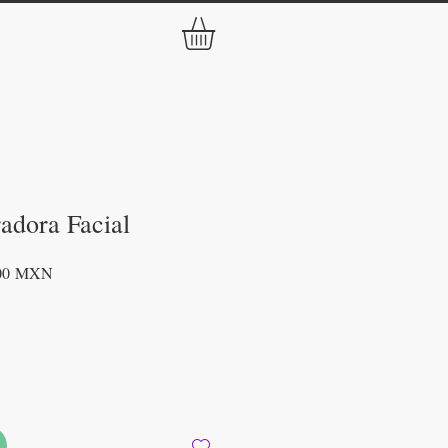
adora Facial
Precio
,00 MXN
de
oferta