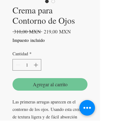
Crema para
Contorno de Ojos
Precio
Precio
 310,00 MXN 
219,00 MXN
de
Impuesto incluido
oferta
Cantidad
*
Agregar al carrito
Las primeras arrugas aparecen en el
contorno de los ojos. Usando esta crema
de textura ligera y de fácil absorción
lograras retrasar los efectos causados por
los gestos, el sol, la resequedad y el paso
del tiempo. Humecta- reafirma-hidrata