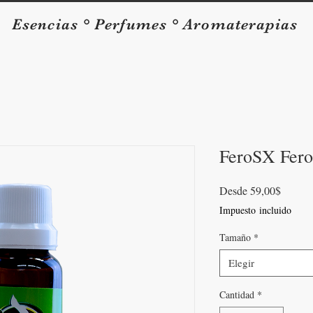
Esencias ° Perfumes ° Aromaterapias
FeroSX Fer
Precio
Desde
59,00$
de
Impuesto incluido
oferta
Tamaño
*
Elegir
Cantidad
*