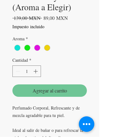
(Aroma a Elegir)
Precio
Precio
 139,00 MXN 
89,00 MXN
de
Impuesto incluido
oferta
Aroma
*
Cantidad
*
Agregar al carrito
Perfumado Corporal, Refrescante y de
mezcla agradable para tu piel.
Ideal al salir de bañar o para refrescar la
piel en la rutina del dia a dia.